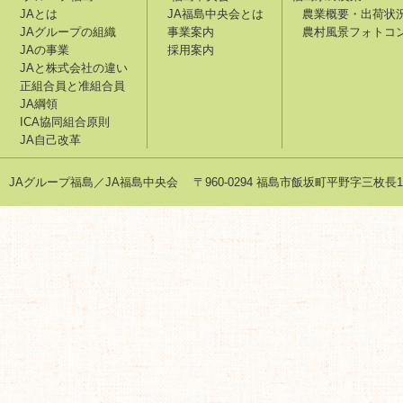
JAとは
JA福島中央会とは
農業概要・出荷状
JAグループの組織
事業案内
農村風景フォトコ
JAの事業
採用案内
JAと株式会社の違い
正組合員と准組合員
JA綱領
ICA協同組合原則
JA自己改革
JAグループ福島／JA福島中央会 〒960-0294 福島市飯坂町平野字三枚長1-1